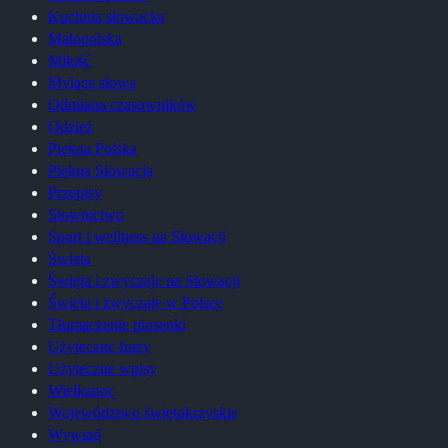
Kuchnia słowacka
Małopolska
Miłość
Mylące słowa
Odmiana czasowników
Odzież
Piękna Polska
Piękna Słowacja
Przepisy
Słownictwo
Sport i wellness na Słowacji
Święta
Święta i zwyczaje na Słowacji
Święta i zwyczaje w Polsce
Tłumaczenie piosenki
Użyteczne frazy
Użyteczne wpisy
Wielkanoc
Województwo świętokrzyskie
Wywiad