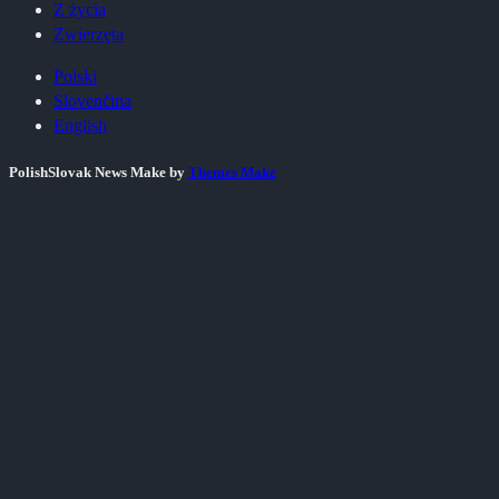
Z życia
Zwierzęta
Polski
Slovenčina
English
PolishSlovak News Make by
Themes Make