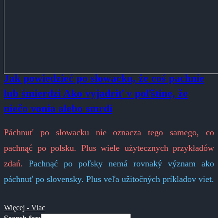
Jak powiedzieć po słowacku, że coś pachnie
lub śmierdzi Ako vyjadriť v poľštine, že
niečo vonia alebo smrdí
Páchnuť po słowacku nie oznacza tego samego, co
pachnąć po polsku. Plus wiele użytecznych przykładów
zdań.
Pachnąć po poľsky nemá rovnaký význam ako
páchnuť po slovensky. Plus veľa užitočných príkladov viet.
Więcej - Viac