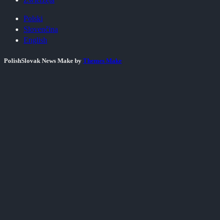
Polski
Slovenčina
English
PolishSlovak News Make by
Themes Make