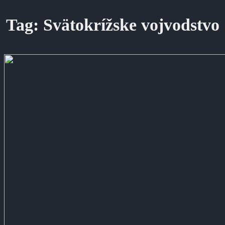
Tag:
Svätokrížske vojvodstvo