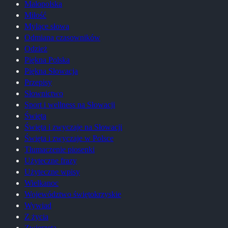
Małopolska
Miłość
Mylące słowa
Odmiana czasowników
Odzież
Piękna Polska
Piękna Słowacja
Przepisy
Słownictwo
Sport i wellness na Słowacji
Święta
Święta i zwyczaje na Słowacji
Święta i zwyczaje w Polsce
Tłumaczenie piosenki
Użyteczne frazy
Użyteczne wpisy
Wielkanoc
Województwo świętokrzyskie
Wywiad
Z życia
Zwierzęta