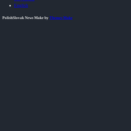
English
PolishSlovak News Make by
Themes Make