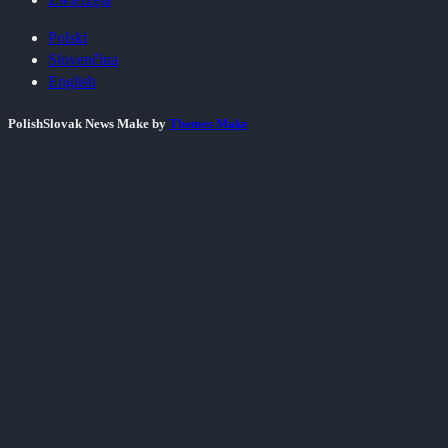
Polski
Slovenčina
English
PolishSlovak News Make by
Themes Make