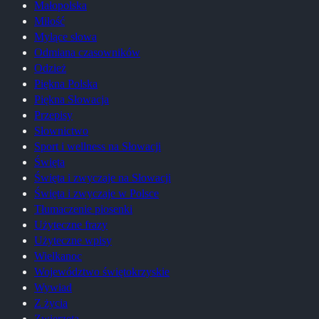
Małopolska
Miłość
Mylące słowa
Odmiana czasowników
Odzież
Piękna Polska
Piękna Słowacja
Przepisy
Słownictwo
Sport i wellness na Słowacji
Święta
Święta i zwyczaje na Słowacji
Święta i zwyczaje w Polsce
Tłumaczenie piosenki
Użyteczne frazy
Użyteczne wpisy
Wielkanoc
Województwo świętokrzyskie
Wywiad
Z życia
Zwierzęta